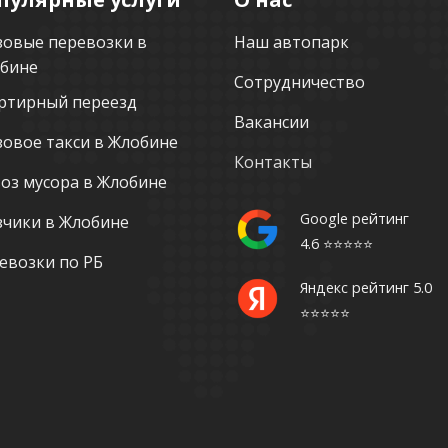
зовые перевозки в
Наш автопарк
бине
Сотрудничество
ртирный переезд
Вакансии
зовое такси в Жлобине
Контакты
оз мусора в Жлобине
Google рейтинг
зчики в Жлобине
4.6 ⭐️⭐️⭐️⭐️⭐️
евозки по РБ
Яндекс рейтинг 5.0
⭐️⭐️⭐️⭐️⭐️