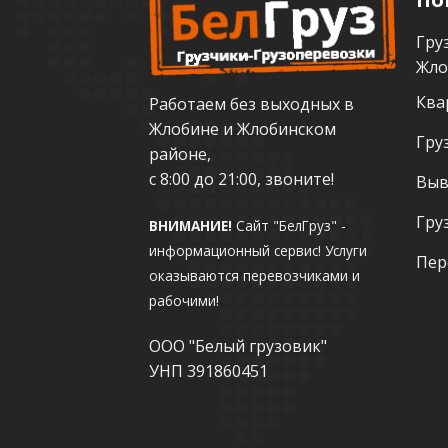
Гру
Жло
Ква
Работаем без выходных в
Жлобине и Жлобинском
Гру
районе,
с 8:00 до 21:00, звоните!
Выв
Гру
ВНИМАНИЕ!
Сайт "БелГруз" -
информационный сервис!
Услуги
Пер
оказываются перевозчиками и
рабочими!
ООО "Белый грузовик"
УНП 391860451