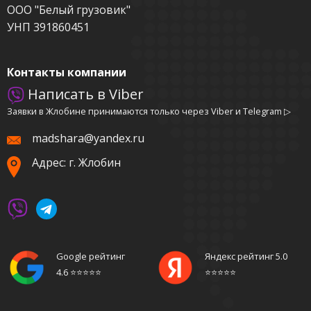
ООО "Белый грузовик"
УНП 391860451
Контакты компании
Написать в Viber
Заявки в Жлобине принимаются только через Viber и Telegram ▷
madshara@yandex.ru
Адрес: г. Жлобин
Google рейтинг
Яндекс рейтинг 5.0
4.6 ⭐️⭐️⭐️⭐️⭐️
⭐️⭐️⭐️⭐️⭐️