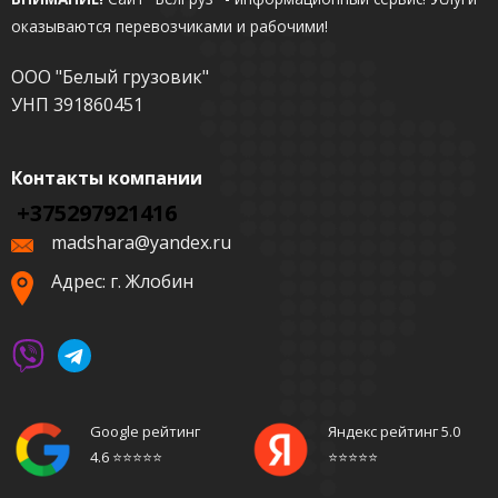
оказываются перевозчиками и рабочими!
ООО "Белый грузовик"
УНП 391860451
Контакты компании
+375297921416
madshara@yandex.ru
Адрес: г. Жлобин
Google рейтинг
Яндекс рейтинг 5.0
4.6 ⭐️⭐️⭐️⭐️⭐️
⭐️⭐️⭐️⭐️⭐️