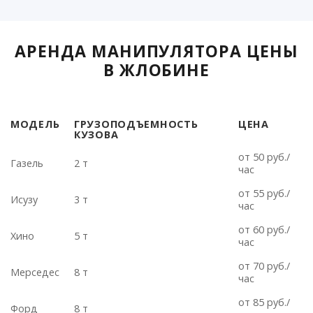
АРЕНДА МАНИПУЛЯТОРА ЦЕНЫ
В ЖЛОБИНЕ
МОДЕЛЬ
ГРУЗОПОДЪЕМНОСТЬ
ЦЕНА
КУЗОВА
МОДЕЛЬ
ГРУЗОПОДЪЕМНОСТЬ
ЦЕНА
от 50 руб./
КУЗОВА
Газель
2 т
час
от 55 руб./
Исузу
3 т
час
от 60 руб./
Хино
5 т
час
от 70 руб./
Мерседес
8 т
час
от 85 руб./
Форд
8 т