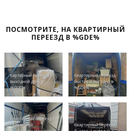
ПОСМОТРИТЕ, НА КВАРТИРНЫЙ
ПЕРЕЕЗД В %GDE%
Картирный переезд в
Квартирный переезд
выходной день в
быстро и выгодно в
%GDE%
%GDE%
Квартирный переезд с
гаарантией
Квартирный переезд
сохраности имущества
быстро и выгодно в