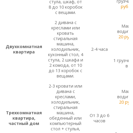
грузчик
стула, шкаф, от
руб.
в
8 до 10 коробок
с вещами.
2 дивана с
Маши
креслами или
водите
кровать
20 руб.
стиральная
машина,
Двухкомнатная
холодильник,
2-4 часа
квартира
кухонный стол, 4
стула, 2 шкафа и
1 грузчи
2 комода, от 10
в ч
до 13 коробок с
вещами.
2-3 кровати или
дивана с
Маши
креслами,
водите
холодильник,
20 руб
стиральная
Трехкомнатная
машина,
От 3 до 6
квартира,
обеденный или
часов
частный дом
компьютерный
стол + стулья,