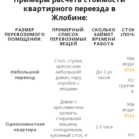
квартирного переезда в
Жлобине:
РАЗМЕР
ПРИМЕРНЫЙ:
СКОЛЬКО
СТОИ
ПЕРЕВОЗИМОГО
СПИСОК
ЗАЙМЕТ
(ПОЧА
ПОМЕЩЕНИЯ:
ПЕРЕВОЗИМЫХ
ВРЕМЕНИ
ВЕЩЕЙ
РАБОТА
Маши
Стол, стулья,
водите
кресло или
20 руб.
Небольшой
небольшой
До 2-ух
переезд
диван, пару
часов
Услуг
коробок с
грузчик
вещами
в ч
Диван с
Маши
креслами или
водите
кровать
20 руб.
стиральная
Однокомнатная
машина,
2-3 часа
квартира
холодильник,
Услуг
кухонный стол, 4