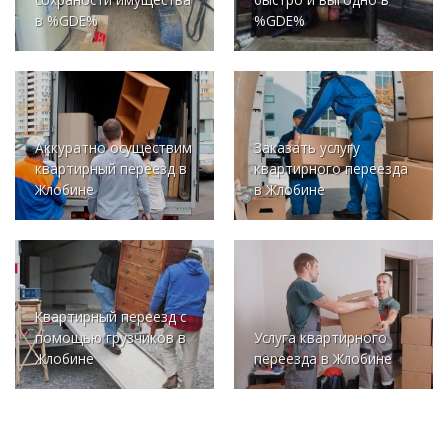
в %GDE%
%GDE%
Аккуратно осуществим
Заказать услугу
квартирный переезд в
квартирного переезда
Жлобине
в Жлобине
Квартирный переезд с
помощью грузчиков в
Услуга квартирного
Жлобине
переезда в Жлобине